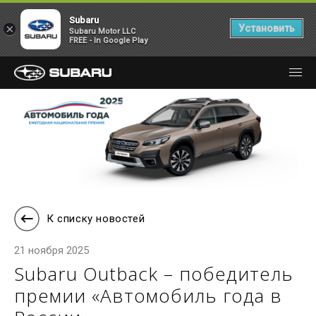
Subaru
×
Установить
Subaru Motor LLC
FREE - In Google Play
К списку новостей
21 ноября 2025
Subaru Outback – победитель
премии «Автомобиль года в