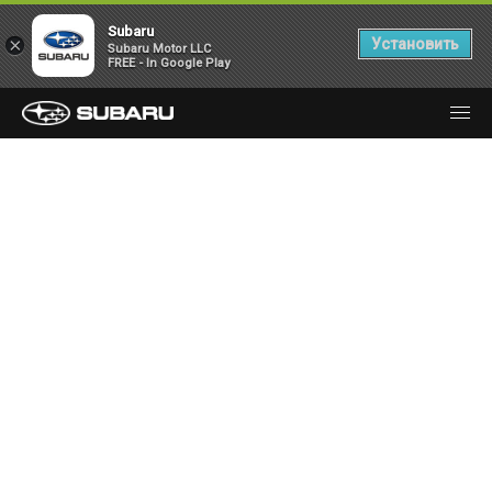
Subaru
×
Установить
Subaru Motor LLC
FREE - In Google Play